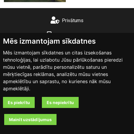
Privātums
+371 26555503
Mēs izmantojam sīkdatnes
info@lubinas.lv
Mēs izmantojam sīkdatnes un citas izsekošanas
tehnoloģijas, lai uzlabotu Jūsu pārlūkošanas pieredzi
Instagram
mūsu vietnē, parādītu personalizētu saturu un
mērķtiecīgas reklāmas, analizētu mūsu vietnes
apmeklētību un saprastu, no kurienes nāk mūsu
Lubinas.lv © 2026
apmeklētāji.
Es piekrītu
Es nepiekrītu
Mājas lapas izstrāde
Mainīt uzstādījumus