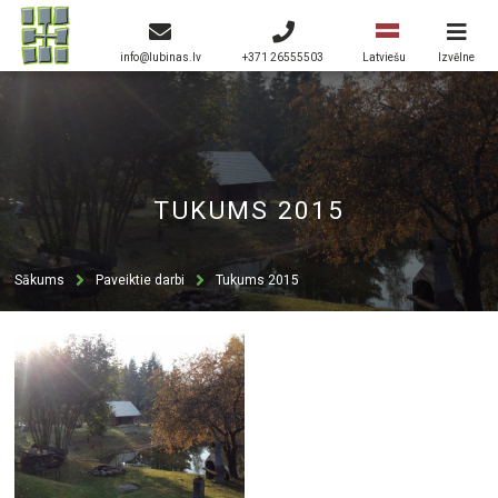
info@lubinas.lv
+371 26555503
Izvēlne
Latviešu
TUKUMS 2015
Sākums
Paveiktie darbi
Tukums 2015