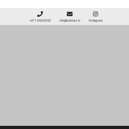
+371 26555503
info@lubinas.lv
Instagram