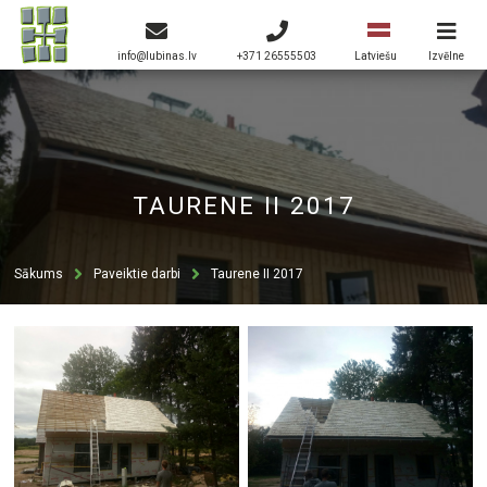
info@lubinas.lv
+371 26555503
Izvēlne
Latviešu
TAURENE II 2017
Sākums
Paveiktie darbi
Taurene II 2017