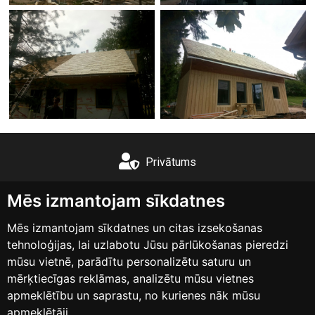
Privātums
+371 26555503
Mēs izmantojam sīkdatnes
Mēs izmantojam sīkdatnes un citas izsekošanas
info@lubinas.lv
tehnoloģijas, lai uzlabotu Jūsu pārlūkošanas pieredzi
mūsu vietnē, parādītu personalizētu saturu un
Instagram
mērķtiecīgas reklāmas, analizētu mūsu vietnes
apmeklētību un saprastu, no kurienes nāk mūsu
apmeklētāji.