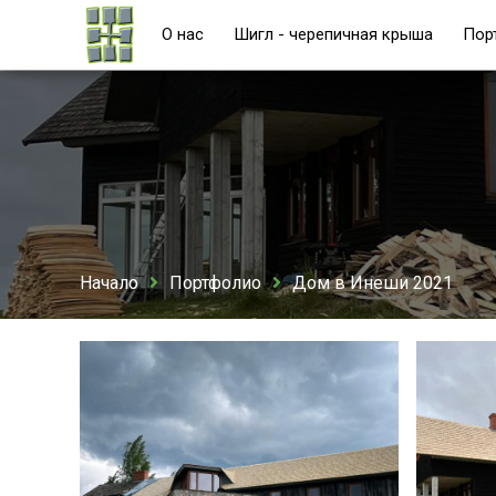
О нас
Шигл - черепичная крыша
Пор
Начало
Портфолио
Дом в Инеши 2021