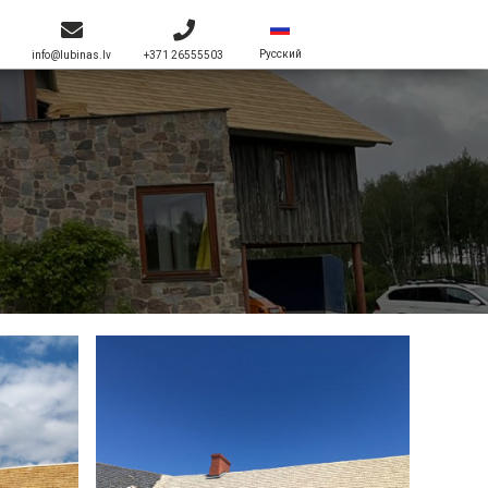
Pусский
info@lubinas.lv
+371 26555503