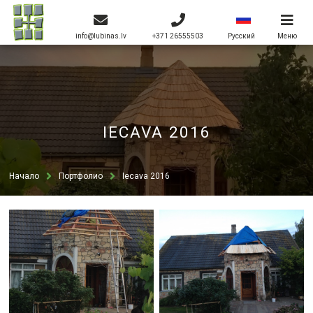
info@lubinas.lv
+371 26555503
Меню
Pусский
IECAVA 2016
Начало
Портфолио
Iecava 2016