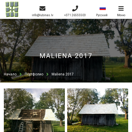
info@lubinas.lv
+371 26555503
Меню
Pусский
MALIENA 2017
Начало
Портфолио
Maliena 2017